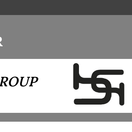
R
GROUP