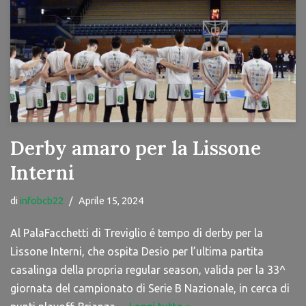
Derby amaro per la Lissone
Interni
di
infobcb22
Aprile 15, 2024
Al PalaFacchetti di Treviglio é tempo di derby per la
Lissone Interni, che ospita Desio per l’ultima partita
casalinga della propria regular season, valida per la 33^
giornata del campionato di Serie B Nazionale, in cerca di