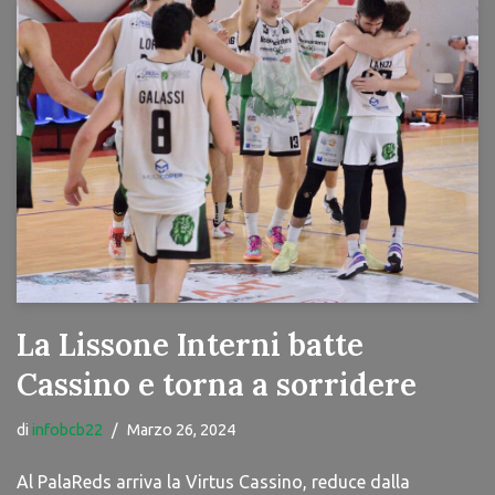
La Lissone Interni batte
Cassino e torna a sorridere
di
infobcb22
Marzo 26, 2024
Al PalaReds arriva la Virtus Cassino, reduce dalla