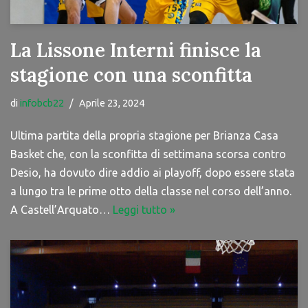
La Lissone Interni finisce la
stagione con una sconfitta
di
infobcb22
Aprile 23, 2024
Ultima partita della propria stagione per Brianza Casa
Basket che, con la sconfitta di settimana scorsa contro
Desio, ha dovuto dire addio ai playoff, dopo essere stata
a lungo tra le prime otto della classe nel corso dell’anno.
A Castell’Arquato…
Leggi tutto »