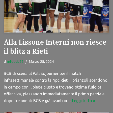
Alla Lissone Interni non riesce
il blitz a Rieti
di
infobcb22
Marzo 28, 2024
BCB di scena al PalaSojourner per il match
infrasettimanale contro la Npc Rieti. I brianzoli scendono
in campo con il piede giusto e trovano ottima fluidità
offensiva, piazzando immediatamente il primo parziale:
dopo tre minuti BCB è già avanti in…
Leggi tutto »