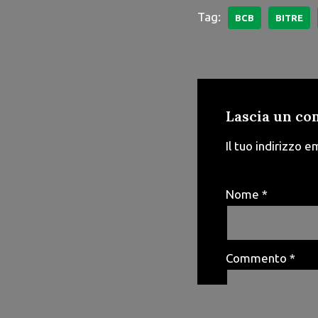
Tag:
BCB
BITRE
Lascia un c
Il tuo indirizzo e
Nome
*
Commento
*