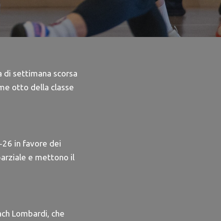
a di settimana scorsa
ime otto della classe
‐26 in favore dei
arziale e mettono il
oach Lombardi, che