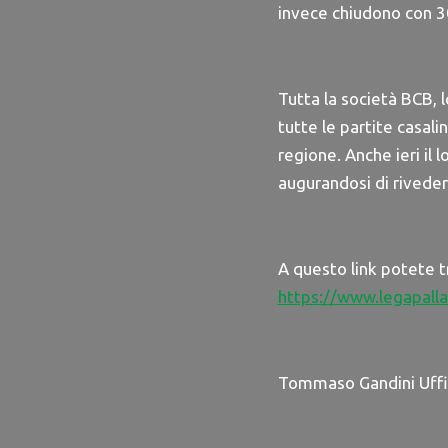
invece chiudono con 30 
Tutta la società BCB, l
tutte le partite casal
regione. Anche ieri il
augurandosi di riveder
A questo link potete tr
https://www.legapal
Tommaso Gandini Uff