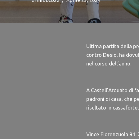
di
infobcb22
Aprile 23, 2024
Ultima partita della p
contro Desio, ha dovut
nel corso dell’anno.
A Castell’Arquato di fa
padroni di casa, che p
risultato in cassaforte.
Vince Fiorenzuola 91‐7