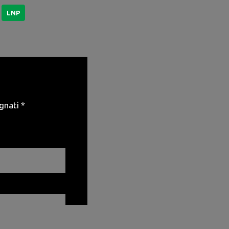
LNP
egnati
*