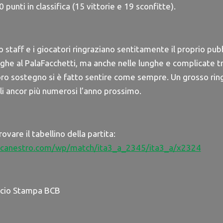
punti in classifica (15 vittorie e 19 sconfitte).
o staff e i giocatori ringraziano sentitamente il proprio pub
inghe al PalaFacchetti, ma anche nelle lunghe e complicate tr
 loro sostegno si è fatto sentire come sempre. Un grosso rin
li ancor più numerosi l’anno prossimo.
ovare il tabellino della partita:
lacanestro.com/wp/match/ita3_a_2345/ita3_a/x2324
icio Stampa BCB